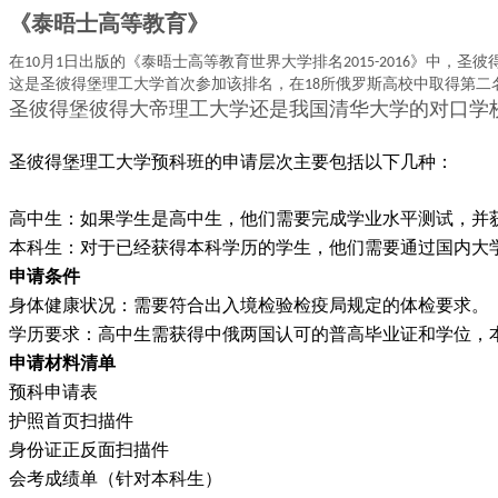
《泰晤士高等教育》
在
月
日出版的《泰晤士高等教育世界大学排名
》中，圣彼
10
1
2015-2016
这是圣彼得堡理工大学首次参加该排名，在
所俄罗斯高校中取得第二
18
圣彼得堡彼得大帝理工大学还是我国清华大学的对口学
圣彼得堡理工大学预科班的申请层次主要包括以下几种
：
高中生
：如果学生是高中生，他们需要完成学业水平测试，并
本科生
：对于已经获得本科学历的学生，他们需要通过国内大
申请条件
身体健康状况
：需要符合出入境检验检疫局规定的体检要求
。
学历要求
：高中生需获得中俄两国认可的普高毕业证和学位，
申请材料清单
预科申请表
护照首页扫描件
身份证正反面扫描件
会考成绩单（针对本科生）