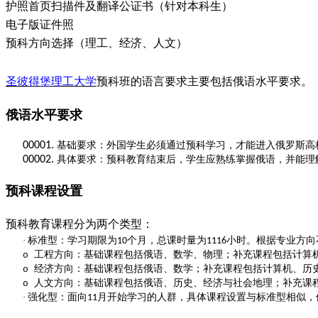
护照首页扫描件及翻译公证书（针对本科生）
电子版证件照
预科方向选择（理工、经济、人文）
圣彼得堡理工大学
预科班的语言要求主要包括俄语水平要求。
俄语水平要求
基础要求
00001.
：外国学生必须通过预科学习，才能进入俄罗斯高
具体要求
00002.
：预科教育结束后，学生应熟练掌握俄语，并能理
预科课程设置
预科教育课程分为两个类型：
标准型
·
：学习期限为
个月，总课时量为
小时。根据专业方向
10
1116
工程方向
：基础课程包括俄语、数学、物理；补充课程包括计算
o
经济方向
：基础课程包括俄语、数学；补充课程包括计算机、历
o
人文方向
：基础课程包括俄语、历史、经济与社会地理；补充课
o
强化型
·
：面向
月开始学习的人群，具体课程设置与标准型相似，
11