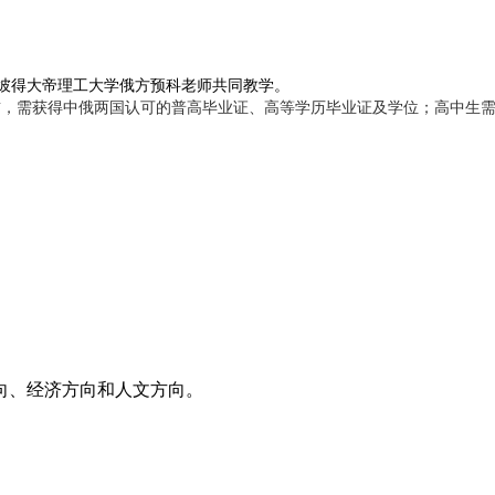
彼得大帝理工大学俄方预科老师共同教学
。
前，需获得中俄两国认可的普高毕业证、高等学历毕业证及学位；高中生
、经济方向和人文方向‌。