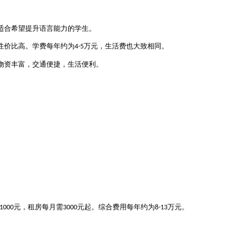
合希望提升语言能力的学生‌
。
性价比高。学费每年约为
万元，生活费也大致相同‌
。
4-5
资丰富，交通便捷，生活便利‌
。
元，租房每月需
元起‌
。综合费用每年约为
万元‌
。
-1000
3000
8-13