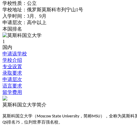
学校性质：
公立
学校地址：
俄罗斯莫斯科市列宁山1号
入学时间：
3月、9月
申请层次：
高中以上
本国排名
1
国内
申请该学校
学校介绍
专业设置
录取要求
申请层次
语言要求
留学费用
莫斯科国立大学简介
‌莫斯科国立大学（
，简称
）‌，全称为莫斯
Moscow State University
MSU
排名
，位列世界百强名校‌
。
QS
75