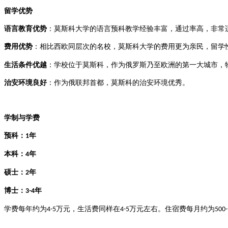
留学优势
语言教育优势‌
：莫斯科大学的语言预科教学经验丰富，通过率高，非常适
费用优势‌
：相比西欧同层次的名校，莫斯科大学的费用更为亲民，留学
生活条件优越‌
：学校位于莫斯科，作为俄罗斯乃至欧洲的第一大城市，物
治安环境良好‌
：作为俄联邦首都，莫斯科的治安环境优秀‌
。
学制与学费
‌预科‌：
年
1
‌本科‌：
年
4
‌硕士‌：
年
2
‌博士‌：
年
3-4
学费每年约为
万元，生活费同样在
万元左右。住宿费每月约为
4-5
4-5
500