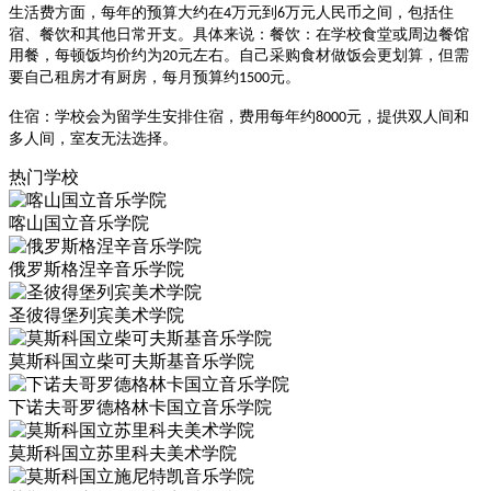
生活费方面，每年的预算大约在
万元到
万元人民币之间，包括住
4
6
宿、餐饮和其他日常开支‌
。具体来说：
‌餐饮‌：在学校食堂或周边餐馆
用餐，每顿饭均价约为
元左右‌
。自己采购食材做饭会更划算，但需
20
要自己租房才有厨房，每月预算约
元‌
。
1500
‌住宿‌：学校会为留学生安排住宿，费用每年约
元，提供双人间和
8000
多人间，室友无法选择‌
。
热门学校
喀山国立音乐学院
俄罗斯格涅辛音乐学院
圣彼得堡列宾美术学院
莫斯科国立柴可夫斯基音乐学院
下诺夫哥罗德格林卡国立音乐学院
‌莫斯科国立苏里科夫美术学院‌