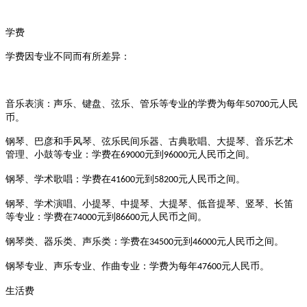
学费
学费因专业不同而有所差异：
‌音乐表演‌：声乐、键盘、弦乐、管乐等专业的学费为每年
元人民
50700
币‌
。
‌钢琴、巴彦和手风琴、弦乐民间乐器、古典歌唱、大提琴、音乐艺术
管理、小鼓等专业‌：学费在
元到
元人民币之间‌
。
69000
96000
‌钢琴、学术歌唱‌：学费在
元到
元人民币之间‌
。
41600
58200
‌钢琴、学术演唱、小提琴、中提琴、大提琴、低音提琴、竖琴、长笛
等专业‌：学费在
元到
元人民币之间‌
。
74000
86600
‌钢琴类、器乐类、声乐类‌：学费在
元到
元人民币之间‌
。
34500
46000
‌钢琴专业、声乐专业、作曲专业‌：学费为每年
元人民币‌
。
47600
生活费