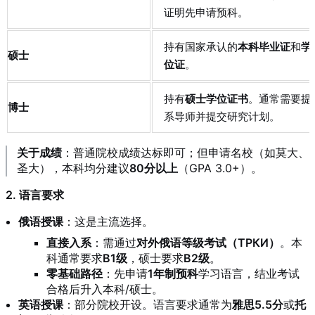
证明先申请预科
。
持有国家承认的
本科毕业证
和
学
硕士
位证
。
持有
硕士学位证书
。通常需要提
博士
系导师并提交研究计划
。
关于成绩
：普通院校成绩达标即可
；但申请名校（如莫大、
圣大），本科均分建议
80分以上
（GPA 3.0+）
。
2. 语言要求
俄语授课
：这是主流选择
。
直接入系
：需通过
对外俄语等级考试（ТРКИ）
。本
科通常要求
B1级
，硕士要求
B2级
。
零基础路径
：先申请
1年制预科
学习语言
，结业考试
合格后升入本科/硕士
。
英语授课
：部分院校开设
。语言要求通常为
雅思5.5分
或
托