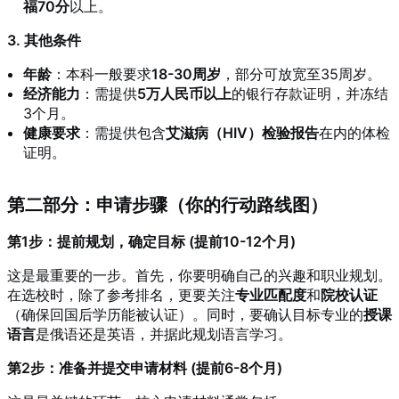
福70分
以上
。
3. 其他条件
年龄
：本科一般要求
18-30周岁
，部分可放宽至35周岁
。
经济能力
：需提供
5万人民币以上
的银行存款证明，并冻结
3个月
。
健康要求
：需提供包含
艾滋病（HIV）检验报告
在内的体检
证明
。
第二部分：申请步骤（你的行动路线图）
第1步：提前规划，确定目标 (提前10-12个月)
这是最重要的一步。首先，你要明确自己的兴趣和职业规划
。
在选校时，除了参考排名，更要关注
专业匹配度
和
院校认证
（确保回国后学历能被认证）
。同时，要确认目标专业的
授课
语言
是俄语还是英语，并据此规划语言学习
。
第2步：准备并提交申请材料 (提前6-8个月)