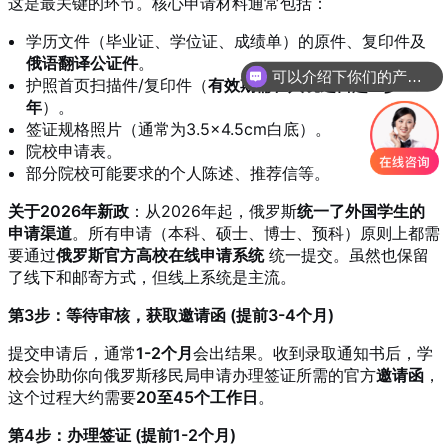
这是最关键的环节。核心申请材料通常包括
：
学历文件（毕业证、学位证、成绩单）的原件、复印件及
俄语翻译公证件
。
可以介绍下你们的产品么？
护照首页扫描件/复印件（
有效期需在入境之日起至少1.5
年
）
。
签证规格照片（通常为3.5×4.5cm白底）
。
院校申请表
。
部分院校可能要求的个人陈述、推荐信等
。
关于2026年新政
：从2026年起，俄罗斯
统一了外国学生的
申请渠道
。所有申请（本科、硕士、博士、预科）原则上都需
要通过
俄罗斯官方高校在线申请系统
统一提交
。虽然也保留
了线下和邮寄方式，但线上系统是主流
。
第3步：等待审核，获取邀请函 (提前3-4个月)
提交申请后，通常
1-2个月
会出结果
。收到录取通知书后，学
校会协助你向俄罗斯移民局申请办理签证所需的官方
邀请函
，
这个过程大约需要
20至45个工作日
。
第4步：办理签证 (提前1-2个月)