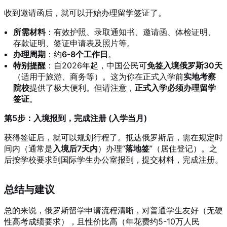
收到邀请函后，就可以开始办理留学签证了
。
所需材料
：有效护照、录取通知书、邀请函、体检证明、
存款证明、签证申请表及照片等
。
办理周期
：约
6-8个工作日
。
特别提醒
：自2026年起，中国公民可
免签入境俄罗斯30天
（适用于旅游、商务等）
。这为你在正式入学前
实地考察
院校
提供了极大便利
。但请注意，
正式入学必须办理留学
签证
。
第5步：入境报到，完成注册 (入学当月)
获得签证后，就可以规划行程了。抵达俄罗斯后，需在规定时
间内（通常是
入境后7天内
）办理“
落地签
”（居住登记）
。之
后按学校要求到国际学生办公室报到，提交材料，完成注册
。
总结与建议
总的来说，俄罗斯留学申请流程清晰，对普通学生友好（无硬
性高考成绩要求
），且性价比高（年花费约5-10万人民