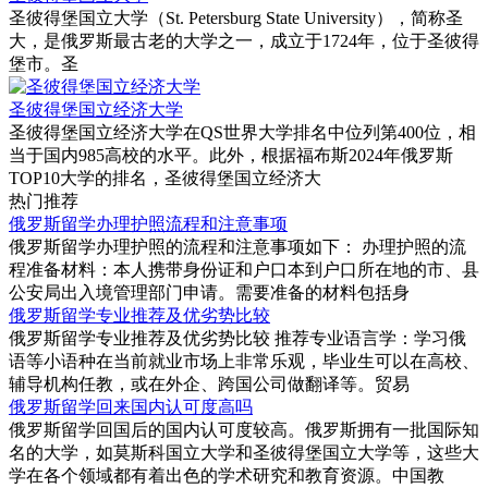
‌圣彼得堡国立大学（St. Petersburg State University），简称圣
大，是俄罗斯最古老的大学之一，成立于1724年，位于圣彼得
堡市。‌圣
圣彼得堡国立经济大学
圣彼得堡国立经济大学在QS世界大学排名中位列第400位‌，相
当于国内985高校的水平‌。此外，根据福布斯2024年俄罗斯
TOP10大学的排名，圣彼得堡国立经济大
热门推荐
俄罗斯留学办理护照流程和注意事项
俄罗斯留学办理护照的流程和注意事项如下‌： 办理护照的流
程‌准备材料‌：本人携带身份证和户口本到户口所在地的市、县
公安局出入境管理部门申请。需要准备的材料包括身
俄罗斯留学专业推荐及优劣势比较
俄罗斯留学专业推荐及优劣势比较 推荐专业‌语言学‌：学习俄
语等小语种在当前就业市场上非常乐观，毕业生可以在高校、
辅导机构任教，或在外企、跨国公司做翻译等。‌贸易
俄罗斯留学回来国内认可度高吗
俄罗斯留学回国后的国内认可度较高‌。俄罗斯拥有一批国际知
名的大学，如莫斯科国立大学和圣彼得堡国立大学等，这些大
学在各个领域都有着出色的学术研究和教育资源。中国教