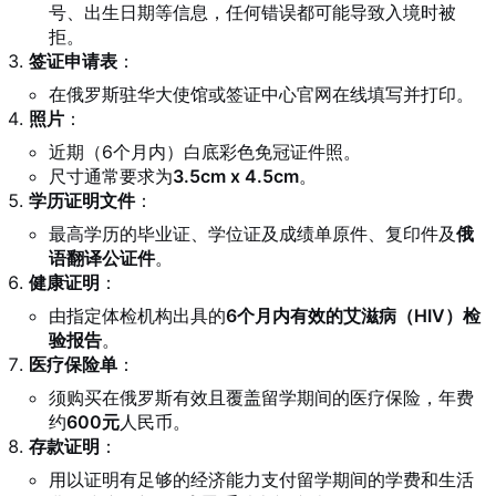
号、出生日期等信息，任何错误都可能导致入境时被
拒
。
签证申请表
：
在俄罗斯驻华大使馆或签证中心官网在线填写并打印
。
照片
：
近期（6个月内）白底彩色免冠证件照。
尺寸通常要求为
3.5cm x 4.5cm
。
学历证明文件
：
最高学历的毕业证、学位证及成绩单原件、复印件及
俄
语翻译公证件
。
健康证明
：
由指定体检机构出具的
6个月内有效的艾滋病（HIV）检
验报告
。
医疗保险单
：
须购买在俄罗斯有效且覆盖留学期间的医疗保险，年费
约
600元
人民币
。
存款证明
：
用以证明有足够的经济能力支付留学期间的学费和生活