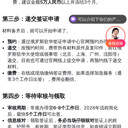
费，建议金额
5万人民币
以上并冻结3个月
。
可以介绍下你们的产品么？
第三步：递交签证申请
你们是怎么收费的呢？
材料备齐后，就可以开始申请了。
预约
：通过俄罗斯驻华签证申请中心官网
预约办理时间
。
递交
：按预约时间，携带所有材料原件及复印件，前往俄
罗斯驻华大使馆或领事馆（北京、上海、广州、沈阳等）
递交
。目前也可通过官网线上提交申请，再预约线下递交
材料
。
缴费
：在线或现场缴纳签证费用
。如果选择加急服务（通
常3个工作日出签），费用会翻倍
。
第四步：等待审核与领取
审核周期
：常规办理需
6-8个工作日
。2026年流程简化
后，最快
5个工作日
可出签
。
信息核对
：领取签证后，
务必当场仔细核对
签证上的姓
名、护照号、有效期、签证类型等信息，如有错误立即联