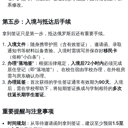
系修改
。
第五步：入境与抵达后手续
拿到签证只是第一步，抵达俄罗斯后还有重要手续。
入境文件
：随身携带护照（含有效签证）、邀请函、录取
通知书等材料以备查验
。入境时需填写并保存好
移民卡
（俗称“小白条”）
。
办理“落地签”
：根据法律规定，
入境后72小时内
必须完成
居住登记（即“落地签”）
。在校住宿由学校办理，在外租房
需与房东确认办理
。
办理延签
：首次获得的学生签证通常有效期为
90天
。入境
后，需在学校帮助下，将短期签证换成与学制相符的
多次
往返长期学生签证
。
重要提醒与注意事项
时间规划
：从等待邀请函到拿到签证，建议至少预留
1.5至