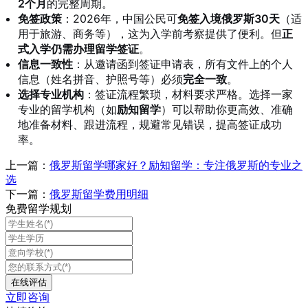
2个月
的完整周期
。
免签政策
：2026年，中国公民可
免签入境俄罗斯30天
（适
用于旅游、商务等），这为入学前考察提供了便利
。但
正
式入学仍需办理留学签证
。
信息一致性
：从邀请函到签证申请表，所有文件上的个人
信息（姓名拼音、护照号等）必须
完全一致
。
选择专业机构
：签证流程繁琐，材料要求严格。选择一家
专业的留学机构（如
励知留学
）可以帮助你更高效、准确
地准备材料、跟进流程，规避常见错误，提高签证成功
率。
上一篇：
俄罗斯留学哪家好？励知留学：专注俄罗斯的专业之
选
下一篇：
俄罗斯留学费用明细
免费留学规划
立即咨询