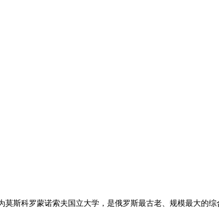
称MSU）‌，全称为莫斯科罗蒙诺索夫国立大学，是俄罗斯最古老、规模最大