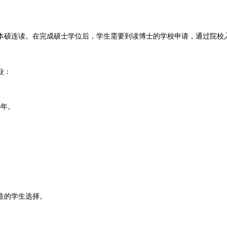
本硕连读。‌在完成硕士学位后，学生需要到读博士的学校申请，通过院校
业：
年‌
。
6
造的学生选择。